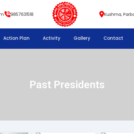
om
9857631518
Kushma, Parb
Action Plan
Activity
Gallery
Contact
Past Presidents