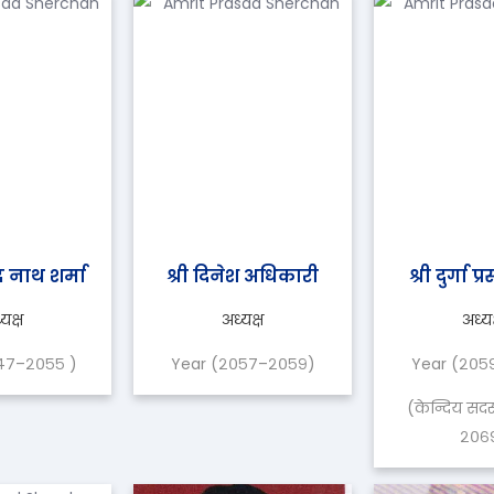
द नाथ शर्मा
श्री दिनेश अधिकारी
श्री दुर्गा प्
यक्ष
अध्यक्ष
अध्यक
४७–२०५५ )
Year (२०५७–२०५९)
Year (२०५
(केन्दिय सद
२०६