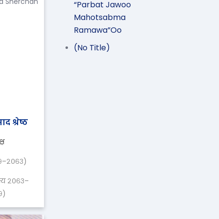
“Parbat Jawoo
Mahotsabma
Ramawa”oo
(no Title)
रसाद श्रेष्ठ
्ष
९–२०६३)
स्य २०६३–
९)