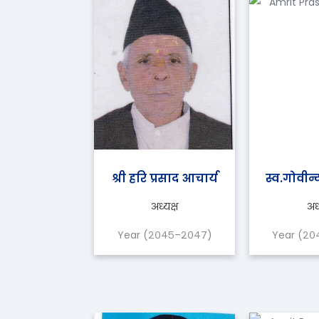
श्री हरि प्रसाद आचार्य
स्व.गोवीन्
अध्यक्ष
अध्
Year (२०४५–२०४७)
Year (२०