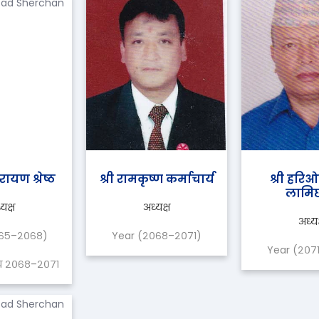
रायण श्रेष्ठ
श्री रामकृष्ण कर्माचार्य
श्री हरिओ
लामिछ
यक्ष
अध्यक्ष
अध्यक
०६५–२०६८)
Year (२०६८–२०७१)
Year (२०७
स्य २०६८–२०७१