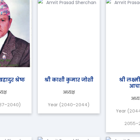
ादुर श्रेष्ठ
श्री काशी कुमार जोशी
श्री लक्ष्
आचार
यक्ष
अध्यक्ष
अध्यक
०३७–२०४०)
Year (२०४०–२०४४)
Year (२०४
२०५५–