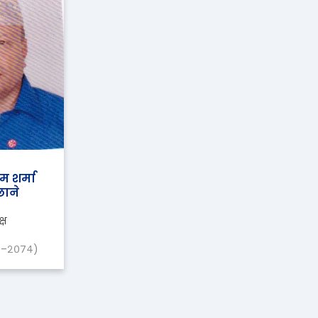
म शर्मा
ाने
्ष
१–२०७४)