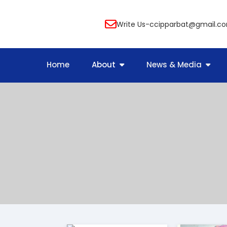
Write
Us-ccipparbat@gmail.c
Home
About
News & Media