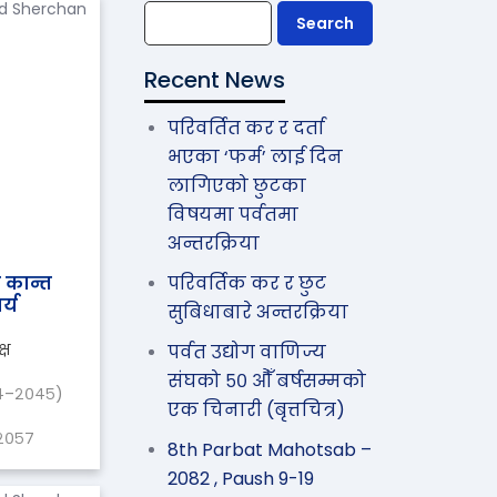
Search
Recent News
परिवर्तित कर र दर्ता
भएका ‘फर्म’ लाई दिन
लागिएको छुटका
विषयमा पर्वतमा
अन्तरक्रिया
मी कान्त
परिवर्तिक कर र छुट
्य
सुबिधाबारे अन्तरक्रिया
्ष
पर्वत उद्योग वाणिज्य
संघको ५० औँ बर्षसम्मको
४–२०४५)
एक चिनारी (बृत्तचित्र)
२०५७
8th Parbat Mahotsab –
2082 , Paush 9-19