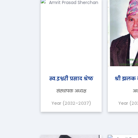
स्व.इश्वरी प्रसाद श्रेष्ठ
श्री झलक बह
संस्थापक अध्यक्ष
अध्
Year (२०३२–२०३७)
Year (२